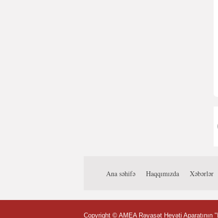
Ana səhifə
Haqqımızda
Xəbərlər
Copyright ©
AMEA Rəyasət Heyəti Aparatının "