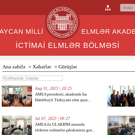
BAYCAN MİLLİ ELMLƏR AKADEM
İCTİMAİ ELMLƏR BÖLMƏSİ
Ana səhifə
Xəbərlər
Görüşlər
Aug 31, 2023 | 20:25
AMEA prezidenti, akademik İsa
Həbibbəyli Türkiyədə elmi quru...
Jul 07, 2023 | 09:27
AMEA ilə ULAKBİM arasında
elektron xidmətlər şəbəkəsinin gen...