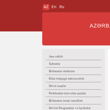
AZ
En
Ru
AZƏR
Ana səhifə
Xəbərlər
Bölmənin strukturu
Elmi-tədqiqat müəssisələri
Dövri nəşrlər
Problemlər üzrə elmi şuralar
Bölmənin rəsmi sənədləri
Dövlət Proqramları və layihələr