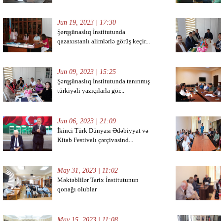
Jun 19, 2023 | 17:30
Şərqşünaslıq İnstitutunda
qazaxıstanlı alimlərlə görüş keçir...
Jun 09, 2023 | 15:25
Şərqşünaslıq İnstitutunda tanınmış
türkiyəli yazıçılarla gör...
Jun 06, 2023 | 21:09
İkinci Türk Dünyası Ədəbiyyat və
Kitab Festivalı çərçivəsind...
May 31, 2023 | 11:02
Məktəblilər Tarix İnstitutunun
qonağı olublar
May 15, 2023 | 11:08