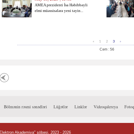
AMEA prezidenti İsa Həbibbəyli
elmi müəssisələrə yeni təyin...
«
1
2
3
»
Cəm : 56
Bölmənin rəsmi sənədləri
Lüğətlər
Linklər
Videoqalereya
Fotoq
Elektron Akademiya" şöbəsi
, 2023
- 2026