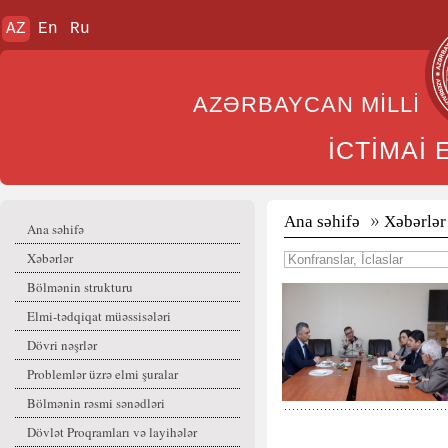
AZ
En
Ru
AZƏRBAYCAN MİL
İCTİMAİ
Ana səhifə
Xəbərlər
Ana səhifə
Xəbərlər
Bölmənin strukturu
Elmi-tədqiqat müəssisələri
Dövri nəşrlər
Problemlər üzrə elmi şuralar
Bölmənin rəsmi sənədləri
Dövlət Proqramları və layihələr