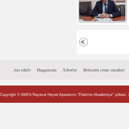
Ana səhifə
Haqqımızda
Xəbərlər
Bölmənin rəsmi sənədləri
Copyright ©
AMEA Rəyasət Heyəti Aparatının "Elektron Akademiya" şöbəsi
,