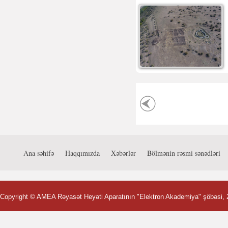
Ana səhifə
Haqqımızda
Xəbərlər
Bölmənin rəsmi sənədləri
Copyright ©
AMEA Rəyasət Heyəti Aparatının "Elektron Akademiya" şöbəsi
,