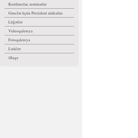
Konfranslar, seminarlar
Gənclər üçün Prezident mükafatı
Lüğətlər
Videoqalereya
Fotoqalereya
Linklər
Əlaqə