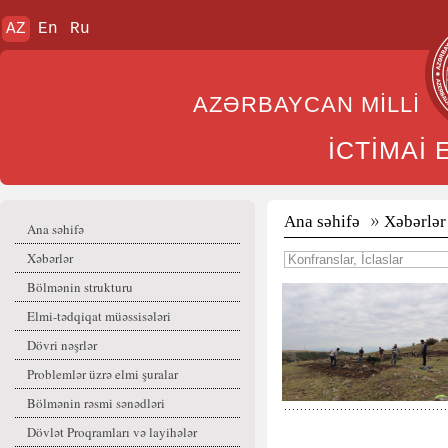
AZ
En
Ru
AZƏRBAYCAN MİL
İCTİMAİ
Ana səhifə
Xəbərlər
Ana səhifə
Xəbərlər
Bölmənin strukturu
Elmi-tədqiqat müəssisələri
Dövri nəşrlər
Problemlər üzrə elmi şuralar
Bölmənin rəsmi sənədləri
Dövlət Proqramları və layihələr