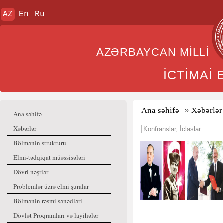
AZ
En
Ru
AZƏRBAYCAN MİL
İCTİMAİ
Ana səhifə
Xəbərlər
Ana səhifə
Xəbərlər
Bölmənin strukturu
Elmi-tədqiqat müəssisələri
Dövri nəşrlər
Problemlər üzrə elmi şuralar
Bölmənin rəsmi sənədləri
Dövlət Proqramları və layihələr