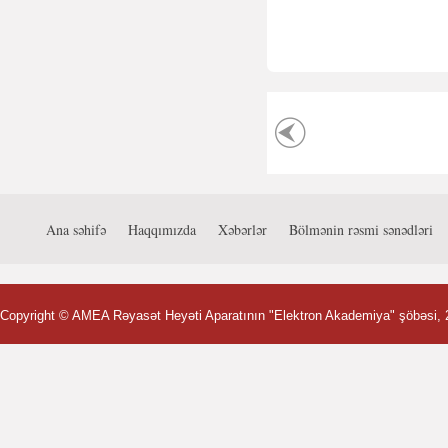
Ana səhifə
Haqqımızda
Xəbərlər
Bölmənin rəsmi sənədləri
Copyright ©
AMEA Rəyasət Heyəti Aparatının "Elektron Akademiya" şöbəsi
,