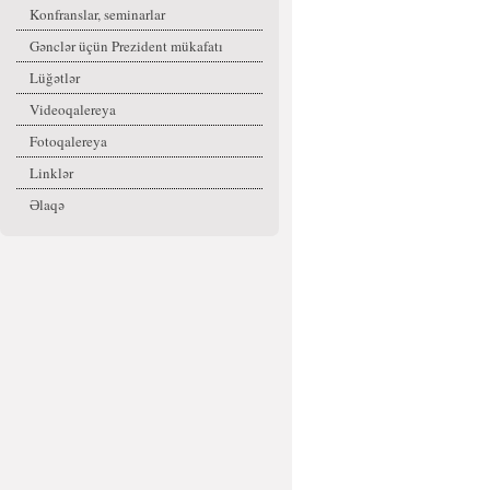
Konfranslar, seminarlar
Gənclər üçün Prezident mükafatı
Lüğətlər
Videoqalereya
Fotoqalereya
Linklər
Əlaqə