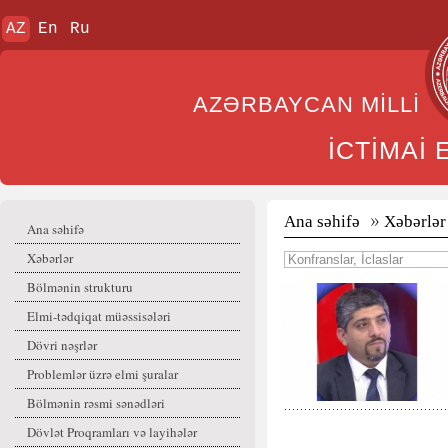
AZ
En
Ru
AZƏRBAYCAN MİL
İCTİMAİ
Ana səhifə
Xəbərlər
Ana səhifə
Xəbərlər
Bölmənin strukturu
Elmi-tədqiqat müəssisələri
Dövri nəşrlər
Problemlər üzrə elmi şuralar
Bölmənin rəsmi sənədləri
Dövlət Proqramları və layihələr