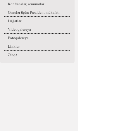
Konfranslar, seminarlar
Gənclər üçün Prezident mükafatı
Lüğətlər
Videoqalereya
Fotoqalereya
Linklər
Əlaqə