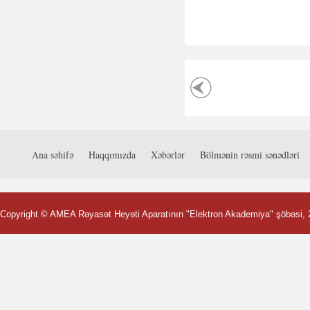
Ana səhifə
Haqqımızda
Xəbərlər
Bölmənin rəsmi sənədləri
Copyright ©
AMEA Rəyasət Heyəti Aparatının "Elektron Akademiya" şöbəsi
,