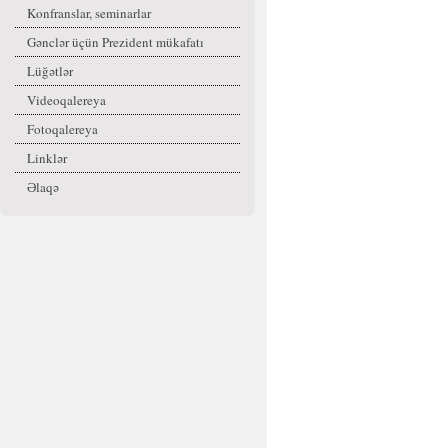
Konfranslar, seminarlar
Gənclər üçün Prezident mükafatı
Lüğətlər
Videoqalereya
Fotoqalereya
Linklər
Əlaqə