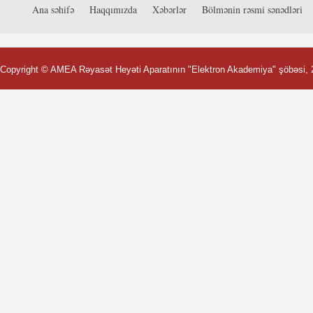
Ana səhifə
Haqqımızda
Xəbərlər
Bölmənin rəsmi sənədləri
Copyright ©
AMEA Rəyasət Heyəti Aparatının "Elektron Akademiya" şöbəsi
,