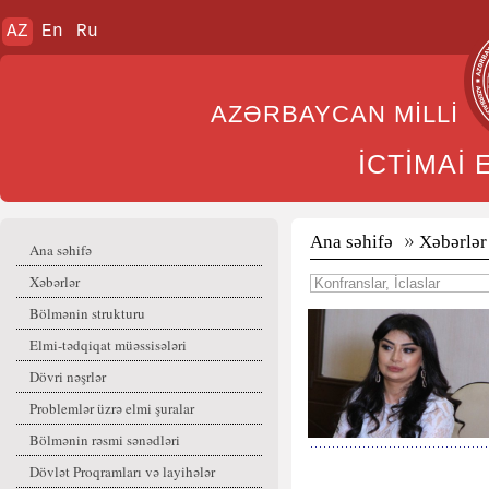
AZ
En
Ru
AZƏRBAYCAN MİL
İCTİMAİ
Ana səhifə
Xəbərlər
Ana səhifə
Xəbərlər
Bölmənin strukturu
Elmi-tədqiqat müəssisələri
Dövri nəşrlər
Problemlər üzrə elmi şuralar
Bölmənin rəsmi sənədləri
Dövlət Proqramları və layihələr