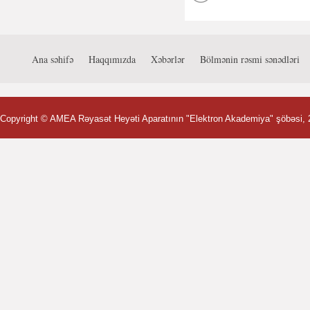
Ana səhifə
Haqqımızda
Xəbərlər
Bölmənin rəsmi sənədləri
Copyright ©
AMEA Rəyasət Heyəti Aparatının "Elektron Akademiya" şöbəsi
,