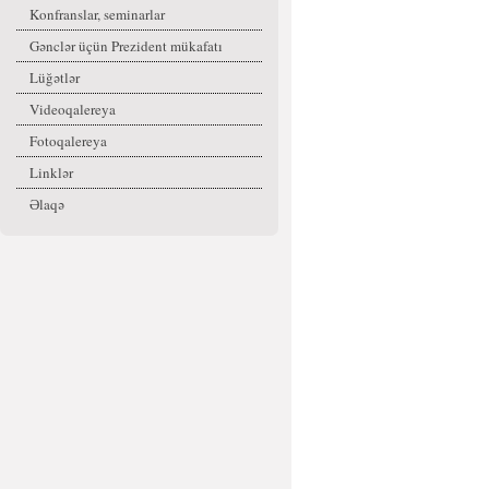
Konfranslar, seminarlar
Gənclər üçün Prezident mükafatı
Lüğətlər
Videoqalereya
Fotoqalereya
Linklər
Əlaqə