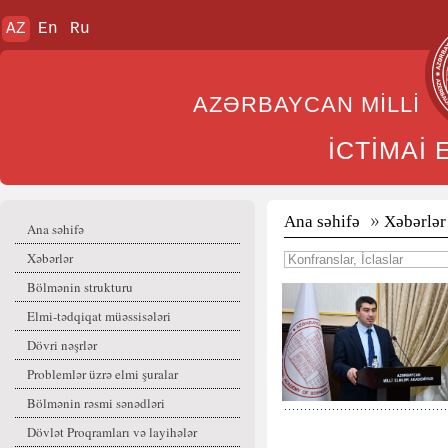
AZ
En
Ru
AZƏRBAYCAN MİL
İCTİMAİ
Ana səhifə
Xəbərlər
Ana səhifə
Xəbərlər
Bölmənin strukturu
Elmi-tədqiqat müəssisələri
Dövri nəşrlər
Problemlər üzrə elmi şuralar
Bölmənin rəsmi sənədləri
Dövlət Proqramları və layihələr