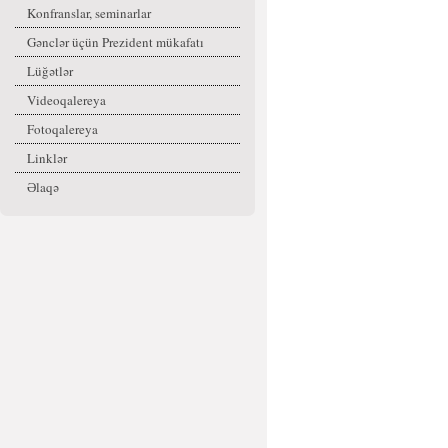
Konfranslar, seminarlar
Gənclər üçün Prezident mükafatı
Lüğətlər
Videoqalereya
Fotoqalereya
Linklər
Əlaqə