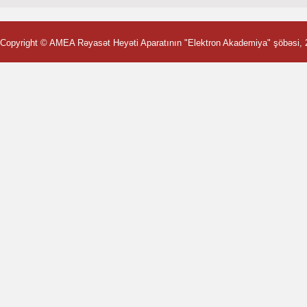
Copyright ©
AMEA Rəyasət Heyəti Aparatının "Elektron Akademiya" şöbəsi
,