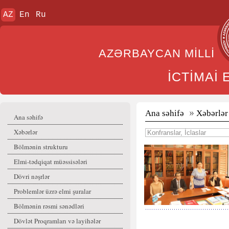
AZ
En
Ru
AZƏRBAYCAN MİL
İCTİMAİ
Ana səhifə
Xəbərlər
Ana səhifə
Xəbərlər
Bölmənin strukturu
Elmi-tədqiqat müəssisələri
Dövri nəşrlər
Problemlər üzrə elmi şuralar
Bölmənin rəsmi sənədləri
Dövlət Proqramları və layihələr