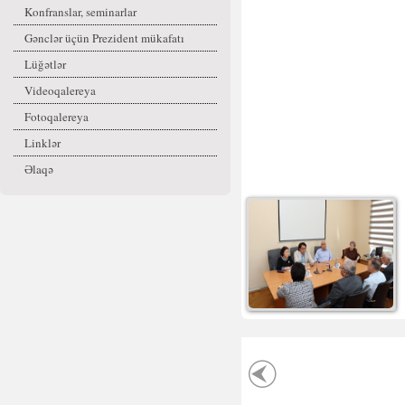
Konfranslar, seminarlar
Gənclər üçün Prezident mükafatı
Lüğətlər
Videoqalereya
Fotoqalereya
Linklər
Əlaqə