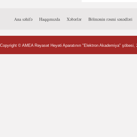
Ana səhifə
Haqqımızda
Xəbərlər
Bölmənin rəsmi sənədləri
Copyright ©
AMEA Rəyasət Heyəti Aparatının "Elektron Akademiya" şöbəsi
,