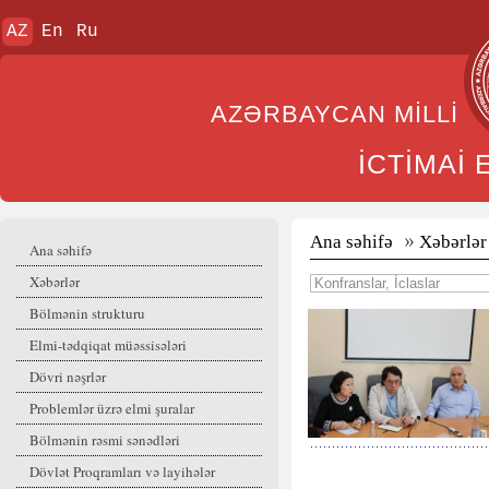
AZ
En
Ru
AZƏRBAYCAN MİL
İCTİMAİ
Ana səhifə
Xəbərlər
Ana səhifə
Xəbərlər
Bölmənin strukturu
Elmi-tədqiqat müəssisələri
Dövri nəşrlər
Problemlər üzrə elmi şuralar
Bölmənin rəsmi sənədləri
Dövlət Proqramları və layihələr