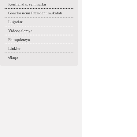
Konfranslar, seminarlar
Gənclər üçün Prezident mükafatı
Lüğətlər
Videoqalereya
Fotoqalereya
Linklər
Əlaqə