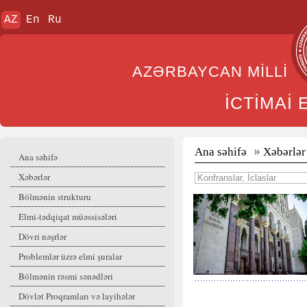
AZ
En
Ru
AZƏRBAYCAN MİL
İCTİMAİ
Ana səhifə
Xəbərlər
Ana səhifə
Xəbərlər
Bölmənin strukturu
Elmi-tədqiqat müəssisələri
Dövri nəşrlər
Problemlər üzrə elmi şuralar
Bölmənin rəsmi sənədləri
Dövlət Proqramları və layihələr