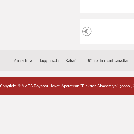
Ana səhifə
Haqqımızda
Xəbərlər
Bölmənin rəsmi sənədləri
Copyright ©
AMEA Rəyasət Heyəti Aparatının "Elektron Akademiya" şöbəsi
,