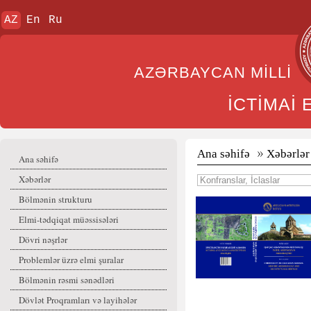
AZ
En
Ru
AZƏRBAYCAN MİL
İCTİMAİ
Ana səhifə
Xəbərlər
Ana səhifə
Xəbərlər
Bölmənin strukturu
Elmi-tədqiqat müəssisələri
Dövri nəşrlər
Problemlər üzrə elmi şuralar
Bölmənin rəsmi sənədləri
Dövlət Proqramları və layihələr