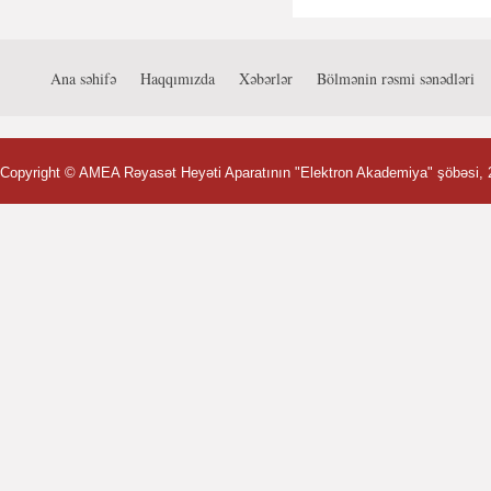
Ana səhifə
Haqqımızda
Xəbərlər
Bölmənin rəsmi sənədləri
Copyright ©
AMEA Rəyasət Heyəti Aparatının "Elektron Akademiya" şöbəsi
,