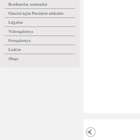
Konfranslar, seminarlar
Gənclər üçün Prezident mükafatı
Lüğətlər
Videoqalereya
Fotoqalereya
Linklər
Əlaqə