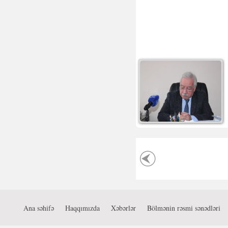
Ana səhifə
Haqqımızda
Xəbərlər
Bölmənin rəsmi sənədləri