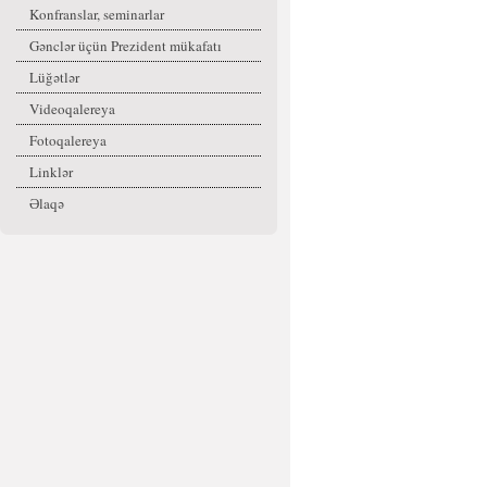
Konfranslar, seminarlar
Gənclər üçün Prezident mükafatı
Lüğətlər
Videoqalereya
Fotoqalereya
Linklər
Əlaqə