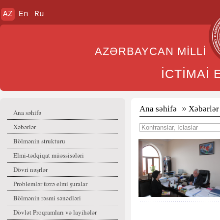
AZ
En
Ru
AZƏRBAYCAN MİL
İCTİMAİ
Ana səhifə
Xəbərlər
Ana səhifə
Xəbərlər
Bölmənin strukturu
Elmi-tədqiqat müəssisələri
Dövri nəşrlər
Problemlər üzrə elmi şuralar
Bölmənin rəsmi sənədləri
Dövlət Proqramları və layihələr